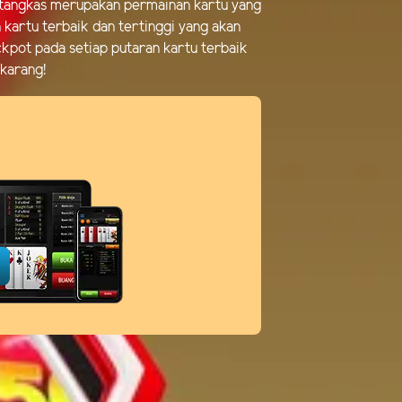
a tangkas merupakan permainan kartu yang
 kartu terbaik dan tertinggi yang akan
pot pada setiap putaran kartu terbaik
karang!