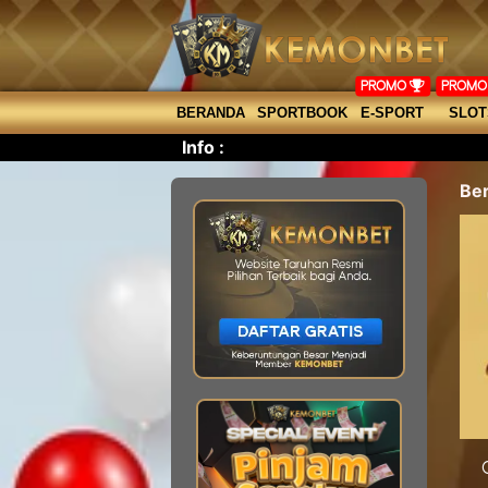
PROMO
PROM
BERANDA
SPORTBOOK
E-SPORT
SLOT
Info :
Be