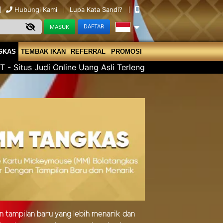
Hubungi Kami
Lupa Kata Sandi?
DAFTAR
GKAS
TEMBAK IKAN
REFERRAL
PROMOSI
ne Uang Asli Terlengkap & Terpercaya di INDONESIA !! |
 tampilan baru yang lebih menarik dan