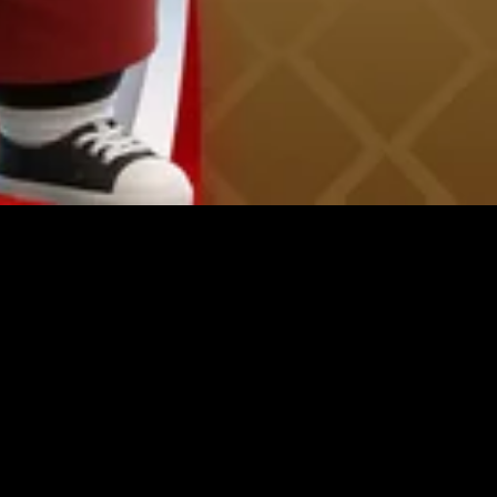
TO MACAU
RTP GACOR
nsi