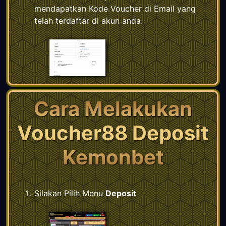
mendapatkan Kode Voucher di Email yang
telah terdaftar di akun anda.
Cara Melakukan
Voucher88 Deposit
Kemonbet
Silakan Pilih Menu
Deposit