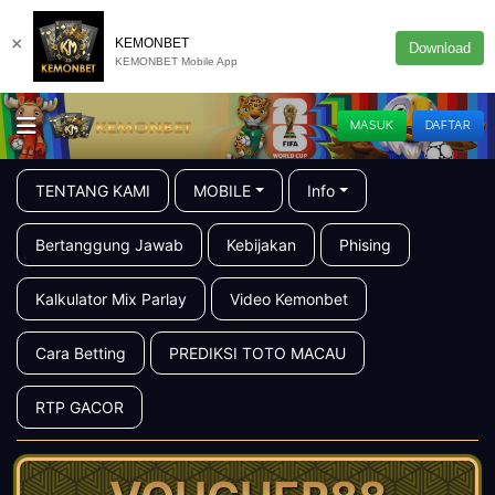
×
KEMONBET
Download
KEMONBET Mobile App
MASUK
DAFTAR
TENTANG KAMI
MOBILE
Info
Bertanggung Jawab
Kebijakan
Phising
Kalkulator Mix Parlay
Video Kemonbet
Cara Betting
PREDIKSI TOTO MACAU
RTP GACOR