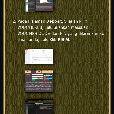
Pada Halaman
Deposit
, Silakan Pilih
VOUCHER88, Lalu Silahkan masukan
VOUCHER CODE dan PIN yang dikirimkan ke
email anda, Lalu Klik
KIRIM
.