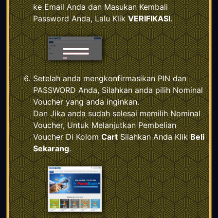
ke Email Anda dan Masukan Kembali
Password Anda, Lalu Klik
VERIFIKASI
.
Setelah anda mengkonfirmasikan PIN dan
PASSWORD Anda, Silahkan anda pilih Nominal
Voucher yang anda inginkan.
Dan Jika anda sudah selesai memilih Nominal
Voucher, Untuk Melanjutkan Pembelian
Voucher Di Kolom
Cart
Silahkan Anda Klik
Beli
Sekarang
.