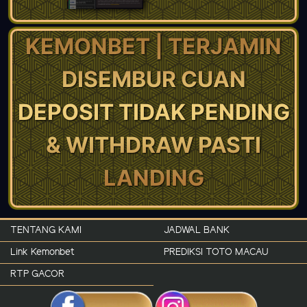
KEMONBET | TERJAMIN
DISEMBUR CUAN
DEPOSIT TIDAK PENDING
& WITHDRAW PASTI
LANDING
TENTANG KAMI
JADWAL BANK
Link Kemonbet
PREDIKSI TOTO MACAU
RTP GACOR