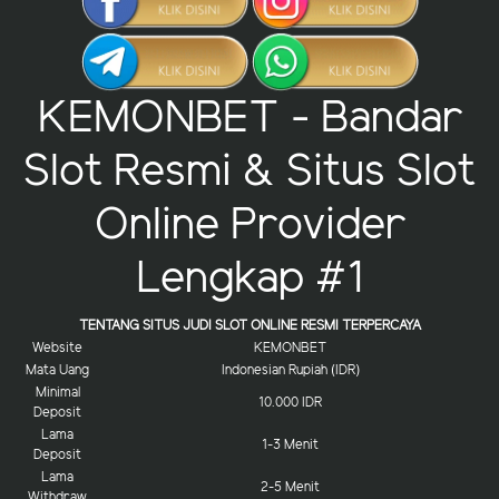
KEMONBET - Bandar
Slot Resmi & Situs Slot
Online Provider
Lengkap #1
TENTANG SITUS JUDI SLOT ONLINE RESMI TERPERCAYA
Website
KEMONBET
Mata Uang
Indonesian Rupiah (IDR)
Minimal
10.000 IDR
Deposit
Lama
1-3 Menit
Deposit
Lama
2-5 Menit
Withdraw